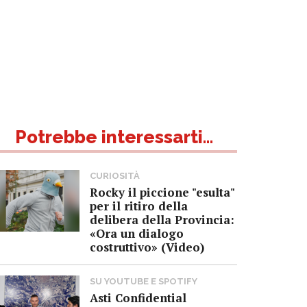
Potrebbe interessarti...
CURIOSITÀ
Rocky il piccione "esulta"
per il ritiro della
delibera della Provincia:
«Ora un dialogo
costruttivo» (Video)
SU YOUTUBE E SPOTIFY
Asti Confidential