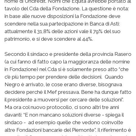
nome di Unciredit. Nomi che Equita avrebbe portato al
tavolo del Cda della Fondazione. La questione è nota:
in base alle nuove disposizioni la Fondazione deve
scendere nella sua partecipazione in Banca di Asti:
attualmente il 31,8% delle azioni vale il 79% del suo
patrimonio, e si deve scendere al 44%.
Secondo il sindaco e presidente della provincia Rasero
(a cui fanno di fatto capo la maggioranza delle nomine
in Fondazione) nel Cda si è solamente preso atto “che
c’è più tempo per prendere delle decisioni. Quando
Negro è arrivato, le cose erano diverse, bisognava
decidere perché il Mef pressava. Bene ha dunque fatto
il presidente a muoversi per cercare delle soluzioni”.
Ma ora col nuovo protocollo, ci sono altri tre anni
davanti: “E non mancano soluzioni diverse - spiega il
sindaco - ad esempio quelle che vedono coinvolte
altre Fondazioni bancarie del Piemonte”. Il riferimento è