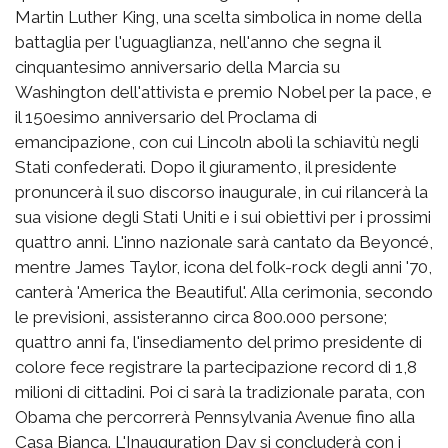
Martin Luther King, una scelta simbolica in nome della
battaglia per l'uguaglianza, nell'anno che segna il
cinquantesimo anniversario della Marcia su
Washington dell'attivista e premio Nobel per la pace, e
il 150esimo anniversario del Proclama di
emancipazione, con cui Lincoln abolì la schiavitù negli
Stati confederati. Dopo il giuramento, il presidente
pronuncerà il suo discorso inaugurale, in cui rilancerà la
sua visione degli Stati Uniti e i sui obiettivi per i prossimi
quattro anni. L'inno nazionale sarà cantato da Beyoncé,
mentre James Taylor, icona del folk-rock degli anni '70,
canterà 'America the Beautiful'. Alla cerimonia, secondo
le previsioni, assisteranno circa 800.000 persone;
quattro anni fa, l'insediamento del primo presidente di
colore fece registrare la partecipazione record di 1,8
milioni di cittadini. Poi ci sarà la tradizionale parata, con
Obama che percorrerà Pennsylvania Avenue fino alla
Casa Bianca. L'Inauguration Day si concluderà con i