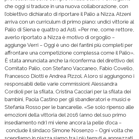
che oggi si traduce in una nuova collaborazione, con
l’obiettivo dichiarato di riportare il Palio a Nizza. Atzeni
arriva con un curriculum di primo piano: undici vittorie al
Palio di Siena e quattro ad Asti. «Per me, come rettore,
averlo riportato a Nizza è motivo di orgoglio –
aggiunge Verri – Oggi è uno dei fantini più completi per
affrontare una competizione complessa come il Palio».
È stata annunciata anche la riconferma del direttivo del
Comitato Palio, con Stefano Vaccaneo, Fabio Covello,
Francesco Diotti e Andrea Pizzol. A loro si aggiungono i
responsabili delle varie commissioni: Alessandra
Cordioli per la sfilata, Cristina Cacciari per la sfilata dei
bambini, Paola Castino per gli sbandieratori e musici e
Stefania Rosso per le bancarelle. «Se solo ripenso alle
emozioni della vittoria del 2016 (anno del suo primo
insediamento ndr) mi viene ancora la pelle d’oca –
conclude il sindaco Simone Nosenzo – Ogni volta che
scendiamo in piazza siamo tra i più temuti e apprezzati,