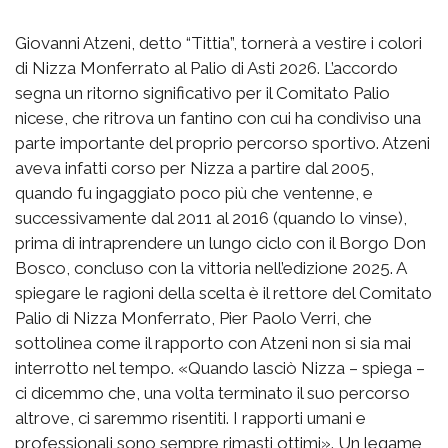
Giovanni Atzeni, detto “Tittia”, tornerà a vestire i colori
di Nizza Monferrato al Palio di Asti 2026. L’accordo
segna un ritorno significativo per il Comitato Palio
nicese, che ritrova un fantino con cui ha condiviso una
parte importante del proprio percorso sportivo. Atzeni
aveva infatti corso per Nizza a partire dal 2005,
quando fu ingaggiato poco più che ventenne, e
successivamente dal 2011 al 2016 (quando lo vinse),
prima di intraprendere un lungo ciclo con il Borgo Don
Bosco, concluso con la vittoria nell’edizione 2025. A
spiegare le ragioni della scelta è il rettore del Comitato
Palio di Nizza Monferrato, Pier Paolo Verri, che
sottolinea come il rapporto con Atzeni non si sia mai
interrotto nel tempo. «Quando lasciò Nizza – spiega –
ci dicemmo che, una volta terminato il suo percorso
altrove, ci saremmo risentiti. I rapporti umani e
professionali sono sempre rimasti ottimi». Un legame