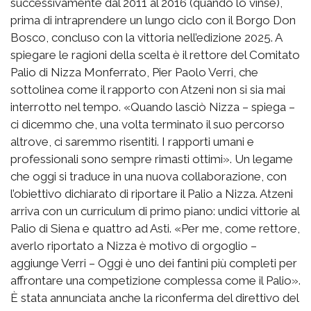
successivamente dal 2011 al 2016 (quando lo vinse),
prima di intraprendere un lungo ciclo con il Borgo Don
Bosco, concluso con la vittoria nell’edizione 2025. A
spiegare le ragioni della scelta è il rettore del Comitato
Palio di Nizza Monferrato, Pier Paolo Verri, che
sottolinea come il rapporto con Atzeni non si sia mai
interrotto nel tempo. «Quando lasciò Nizza – spiega –
ci dicemmo che, una volta terminato il suo percorso
altrove, ci saremmo risentiti. I rapporti umani e
professionali sono sempre rimasti ottimi». Un legame
che oggi si traduce in una nuova collaborazione, con
l’obiettivo dichiarato di riportare il Palio a Nizza. Atzeni
arriva con un curriculum di primo piano: undici vittorie al
Palio di Siena e quattro ad Asti. «Per me, come rettore,
averlo riportato a Nizza è motivo di orgoglio –
aggiunge Verri – Oggi è uno dei fantini più completi per
affrontare una competizione complessa come il Palio».
È stata annunciata anche la riconferma del direttivo del