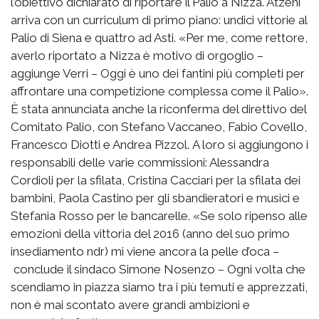
l’obiettivo dichiarato di riportare il Palio a Nizza. Atzeni
arriva con un curriculum di primo piano: undici vittorie al
Palio di Siena e quattro ad Asti. «Per me, come rettore,
averlo riportato a Nizza è motivo di orgoglio –
aggiunge Verri – Oggi è uno dei fantini più completi per
affrontare una competizione complessa come il Palio».
È stata annunciata anche la riconferma del direttivo del
Comitato Palio, con Stefano Vaccaneo, Fabio Covello,
Francesco Diotti e Andrea Pizzol. A loro si aggiungono i
responsabili delle varie commissioni: Alessandra
Cordioli per la sfilata, Cristina Cacciari per la sfilata dei
bambini, Paola Castino per gli sbandieratori e musici e
Stefania Rosso per le bancarelle. «Se solo ripenso alle
emozioni della vittoria del 2016 (anno del suo primo
insediamento ndr) mi viene ancora la pelle d’oca –
conclude il sindaco Simone Nosenzo – Ogni volta che
scendiamo in piazza siamo tra i più temuti e apprezzati,
non è mai scontato avere grandi ambizioni e