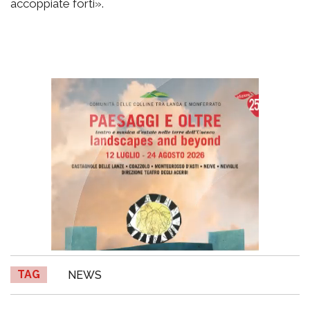
accoppiate forti».
TAG
NEWS