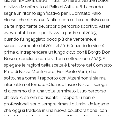
Giovanni Atzeni, detto “Tittia”, tornerà a vestire i colori
di Nizza Monferrato al Palio di Asti 2026. L’accordo
segna un ritorno significativo per il Comitato Palio
nicese, che ritrova un fantino con cui ha condiviso una
parte importante del proprio percorso sportivo. Atzeni
aveva infatti corso per Nizza a partire dal 2005,
quando fu ingaggiato poco più che ventenne, e
successivamente dal 2011 al 2016 (quando lo vinse),
prima di intraprendere un lungo ciclo con il Borgo Don
Bosco, concluso con la vittoria nell’edizione 2025. A
spiegare le ragioni della scelta è il rettore del Comitato
Palio di Nizza Monferrato, Pier Paolo Verri, che
sottolinea come il rapporto con Atzeni non si sia mai
interrotto nel tempo. «Quando lasciò Nizza – spiega –
ci dicemmo che, una volta terminato il suo percorso
altrove, ci saremmo risentiti. I rapporti umani e
professionali sono sempre rimasti ottimi». Un legame
che oggi si traduce in una nuova collaborazione, con