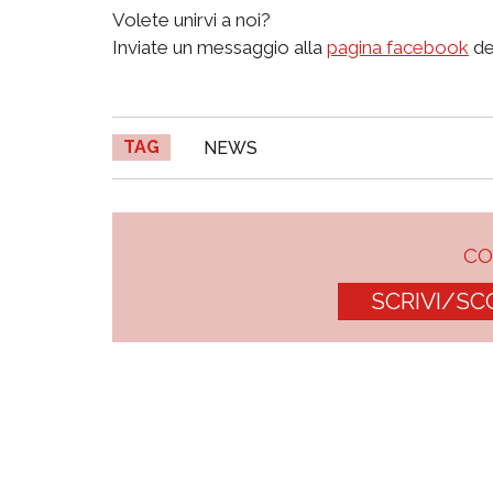
Volete unirvi a noi?
Inviate un messaggio alla
pagina facebook
de
TAG
NEWS
C
SCRIVI/SC