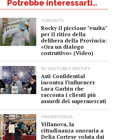
Potrebbe interessarti...
CURIOSITÀ
Rocky il piccione "esulta"
per il ritiro della
delibera della Provincia:
«Ora un dialogo
costruttivo» (Video)
SU YOUTUBE E SPOTIFY
Asti Confidential
incontra l'influencer
Luca Garbin che
racconta i clienti più
assurdi dei supermercati
ONORIFICENZA
Villanova, la
cittadinanza onoraria a
Delia Cortese voluta dai