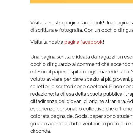
Visita la nostra pagina facebook!Una pagina scr
di scrittura e fotografia. Con un occhio di ri
Visita la nostra
pagina facebook
!
Una pagina scritta e ideata dai ragazzi, un eser
occhio di riguardo ai commenti che accendono
è il Social paper, ospitato ogni martedì su La N
voluto avviare per dare spazio ai più giovani,
se lettori e scrittori sono coetanei. E non sono
redazione: la difesa della scuola pubblica, il r
cittadinanza dei giovani di origine straniera. Ad
esperienze personali o collettive che offrono u
colorata pagina del Social paper sono studenti de
gruppo aperto a chi ha ventanni o poco più e
circonda.