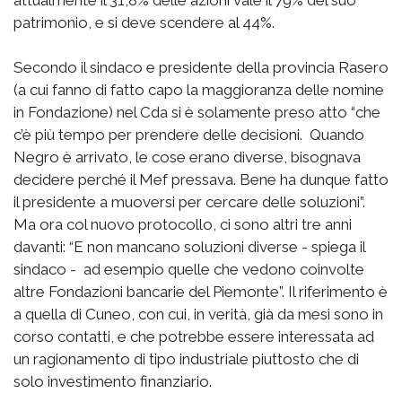
attualmente il 31,8% delle azioni vale il 79% del suo
patrimonio, e si deve scendere al 44%.
Secondo il sindaco e presidente della provincia Rasero
(a cui fanno di fatto capo la maggioranza delle nomine
in Fondazione) nel Cda si è solamente preso atto “che
c’è più tempo per prendere delle decisioni. Quando
Negro è arrivato, le cose erano diverse, bisognava
decidere perché il Mef pressava. Bene ha dunque fatto
il presidente a muoversi per cercare delle soluzioni”.
Ma ora col nuovo protocollo, ci sono altri tre anni
davanti: “E non mancano soluzioni diverse - spiega il
sindaco - ad esempio quelle che vedono coinvolte
altre Fondazioni bancarie del Piemonte”. Il riferimento è
a quella di Cuneo, con cui, in verità, già da mesi sono in
corso contatti, e che potrebbe essere interessata ad
un ragionamento di tipo industriale piuttosto che di
solo investimento finanziario.