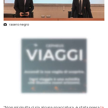
rasero negro
“Non mi risulta ci sia alcuna spaccatura, è stata presa
la