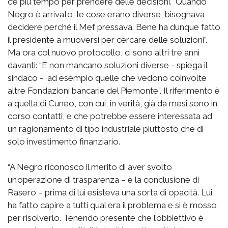
c’è più tempo per prendere delle decisioni. Quando
Negro è arrivato, le cose erano diverse, bisognava
decidere perché il Mef pressava. Bene ha dunque fatto
il presidente a muoversi per cercare delle soluzioni”.
Ma ora col nuovo protocollo, ci sono altri tre anni
davanti: “E non mancano soluzioni diverse - spiega il
sindaco - ad esempio quelle che vedono coinvolte
altre Fondazioni bancarie del Piemonte”. Il riferimento è
a quella di Cuneo, con cui, in verità, già da mesi sono in
corso contatti, e che potrebbe essere interessata ad
un ragionamento di tipo industriale piuttosto che di
solo investimento finanziario.
“A Negro riconosco il merito di aver svolto
un’operazione di trasparenza – è la conclusione di
Rasero – prima di lui esisteva una sorta di opacità. Lui
ha fatto capire a tutti qual era il problema e si è mosso
per risolverlo. Tenendo presente che l’obbiettivo è