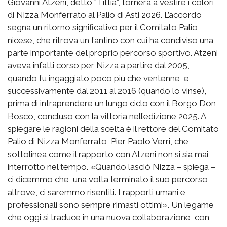
Giovanni Atzeni, detto “Tittia”, tornerà a vestire i colori
di Nizza Monferrato al Palio di Asti 2026. L’accordo
segna un ritorno significativo per il Comitato Palio
nicese, che ritrova un fantino con cui ha condiviso una
parte importante del proprio percorso sportivo. Atzeni
aveva infatti corso per Nizza a partire dal 2005,
quando fu ingaggiato poco più che ventenne, e
successivamente dal 2011 al 2016 (quando lo vinse),
prima di intraprendere un lungo ciclo con il Borgo Don
Bosco, concluso con la vittoria nell’edizione 2025. A
spiegare le ragioni della scelta è il rettore del Comitato
Palio di Nizza Monferrato, Pier Paolo Verri, che
sottolinea come il rapporto con Atzeni non si sia mai
interrotto nel tempo. «Quando lasciò Nizza – spiega –
ci dicemmo che, una volta terminato il suo percorso
altrove, ci saremmo risentiti. I rapporti umani e
professionali sono sempre rimasti ottimi». Un legame
che oggi si traduce in una nuova collaborazione, con