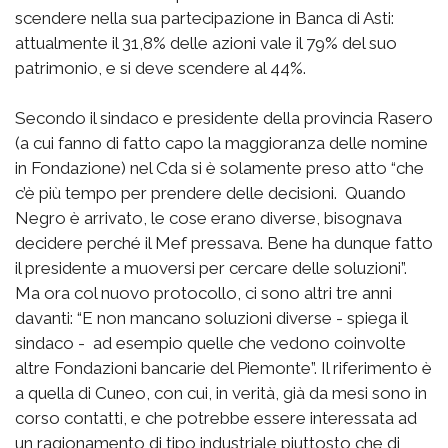
scendere nella sua partecipazione in Banca di Asti:
attualmente il 31,8% delle azioni vale il 79% del suo
patrimonio, e si deve scendere al 44%.
Secondo il sindaco e presidente della provincia Rasero
(a cui fanno di fatto capo la maggioranza delle nomine
in Fondazione) nel Cda si è solamente preso atto “che
c’è più tempo per prendere delle decisioni. Quando
Negro è arrivato, le cose erano diverse, bisognava
decidere perché il Mef pressava. Bene ha dunque fatto
il presidente a muoversi per cercare delle soluzioni”.
Ma ora col nuovo protocollo, ci sono altri tre anni
davanti: “E non mancano soluzioni diverse - spiega il
sindaco - ad esempio quelle che vedono coinvolte
altre Fondazioni bancarie del Piemonte”. Il riferimento è
a quella di Cuneo, con cui, in verità, già da mesi sono in
corso contatti, e che potrebbe essere interessata ad
un ragionamento di tipo industriale piuttosto che di