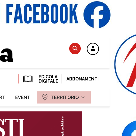
EDICOLA
ABBONAMENTI
DIGITALE
RT
EVENTI
TERRITORIO