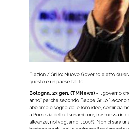
Elezioni/ Grillo: Nuovo Governo eletto dure
questo è un paese fallito
Bologna, 23 gen. (TMNews)
- Il governo ch
anno" perché secondo Beppe Grillo "l'econom
abbiamo bisogno delle loro idee, cominciamo a
a Pomezia dello Tsunami tour, trasmessa in dir
alleanze, noi vogliamo il 100%. Non ci sarà una 
bastano pochi, noi lo apriremo il parlamento: me