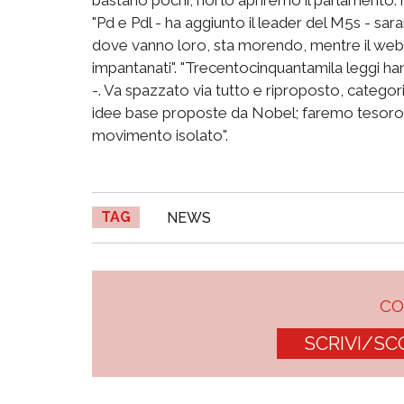
"Pd e Pdl - ha aggiunto il leader del M5s - sara
dove vanno loro, sta morendo, mentre il web s
impantanati". "Trecentocinquantamila leggi h
-. Va spazzato via tutto e riproposto, categ
idee base proposte da Nobel; faremo tesoro d
movimento isolato".
TAG
NEWS
C
SCRIVI/SC