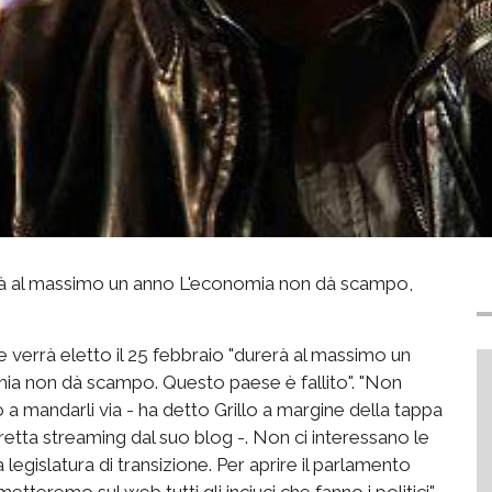
rà al massimo un anno L'economia non dà scampo,
e verrà eletto il 25 febbraio "durerà al massimo un
ia non dà scampo. Questo paese è fallito". "Non
 mandarli via - ha detto Grillo a margine della tappa
etta streaming dal suo blog -. Non ci interessano le
legislatura di transizione. Per aprire il parlamento
tteremo sul web tutti gli inciuci che fanno i politici".