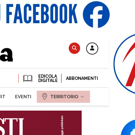
EDICOLA
ABBONAMENTI
DIGITALE
RT
EVENTI
TERRITORIO