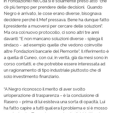
in Fondazione) nel Cda si è solamente preso atto “che
c’è più tempo per prendere delle decisioni. Quando
Negro è arrivato, le cose erano diverse, bisognava
decidere perché il Mef pressava. Bene ha dunque fatto
il presidente a muoversi per cercare delle soluzioni”.
Ma ora col nuovo protocollo, ci sono altri tre anni
davanti: “E non mancano soluzioni diverse - spiega il
sindaco - ad esempio quelle che vedono coinvolte
altre Fondazioni bancarie del Piemonte”. Il riferimento è
a quella di Cuneo, con cui, in verità, già da mesi sono in
corso contatti, e che potrebbe essere interessata ad
un ragionamento di tipo industriale piuttosto che di
solo investimento finanziario.
“A Negro riconosco il merito di aver svolto
un’operazione di trasparenza – è la conclusione di
Rasero – prima di lui esisteva una sorta di opacità. Lui
ha fatto capire a tutti qual era il problema e si è mosso