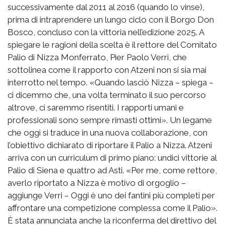
successivamente dal 2011 al 2016 (quando lo vinse),
prima di intraprendere un lungo ciclo con il Borgo Don
Bosco, concluso con la vittoria nell’edizione 2025. A
spiegare le ragioni della scelta è il rettore del Comitato
Palio di Nizza Monferrato, Pier Paolo Verri, che
sottolinea come il rapporto con Atzeni non si sia mai
interrotto nel tempo. «Quando lasciò Nizza – spiega –
ci dicemmo che, una volta terminato il suo percorso
altrove, ci saremmo risentiti. I rapporti umani e
professionali sono sempre rimasti ottimi». Un legame
che oggi si traduce in una nuova collaborazione, con
l’obiettivo dichiarato di riportare il Palio a Nizza. Atzeni
arriva con un curriculum di primo piano: undici vittorie al
Palio di Siena e quattro ad Asti. «Per me, come rettore,
averlo riportato a Nizza è motivo di orgoglio –
aggiunge Verri – Oggi è uno dei fantini più completi per
affrontare una competizione complessa come il Palio».
È stata annunciata anche la riconferma del direttivo del