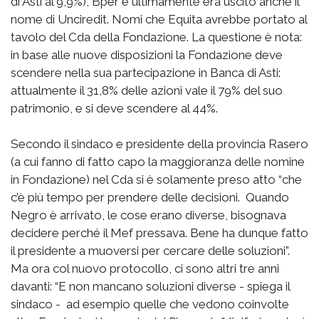
di Asti al 9,9%), Bper e ultimamente era uscito anche il
nome di Unciredit. Nomi che Equita avrebbe portato al
tavolo del Cda della Fondazione. La questione è nota:
in base alle nuove disposizioni la Fondazione deve
scendere nella sua partecipazione in Banca di Asti:
attualmente il 31,8% delle azioni vale il 79% del suo
patrimonio, e si deve scendere al 44%.
Secondo il sindaco e presidente della provincia Rasero
(a cui fanno di fatto capo la maggioranza delle nomine
in Fondazione) nel Cda si è solamente preso atto “che
c’è più tempo per prendere delle decisioni. Quando
Negro è arrivato, le cose erano diverse, bisognava
decidere perché il Mef pressava. Bene ha dunque fatto
il presidente a muoversi per cercare delle soluzioni”.
Ma ora col nuovo protocollo, ci sono altri tre anni
davanti: “E non mancano soluzioni diverse - spiega il
sindaco - ad esempio quelle che vedono coinvolte