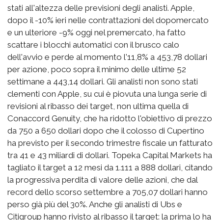
stati all'altezza delle previsioni degli analisti. Apple,
dopo il -10% ieri nelle contrattazioni del dopomercato
e un ulteriore -9% oggi nel premercato, ha fatto
scattare i blocchi automatici con il brusco calo
dell'avvio e perde al momento l'11,8% a 453,78 dollari
per azione, poco sopra il minimo delle ultime 52
settimane a 443,14 dollari. Gli analisti non sono stati
clementi con Apple, su cui è piovuta una lunga serie di
revisioni al ribasso dei target, non ultima quella di
Conaccord Genuity, che ha ridotto l'obiettivo di prezzo
da 750 a 650 dollari dopo che il colosso di Cupertino
ha previsto per il secondo trimestre fiscale un fatturato
tra 41 e 43 miliardi di dollari. Topeka Capital Markets ha
tagliato il target a 12 mesi da 1.111 a 888 dollari, citando
la progressiva perdita di valore delle azioni, che dal
record dello scorso settembre a 705,07 dollari hanno
perso già più del 30%. Anche gli analisti di Ubs e
Citigroup hanno rivisto al ribasso il target: la prima lo ha