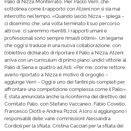
Palio di Nizza Monferrato, Pier Paolo Verri, che
sottolinea come il rapporto con Atzeni non si sia mai
interrotto nel tempo. «Quando lasciò Nizza – spiega –
ci dicemmo che, una volta terminato il suo percorso
altrove, ci saremmo risentiti. I rapporti umani e
professionali sono sempre rimasti ottimi». Un legame
che oggi si traduce in una nuova collaborazione, con
l’obiettivo dichiarato di riportare il Palio a Nizza. Atzeni
arriva con un curriculum di primo piano: undici vittorie al
Palio di Siena e quattro ad Asti. «Per me, come rettore,
averlo riportato a Nizza è motivo di orgoglio –
aggiunge Verri – Oggi è uno dei fantini più completi per
affrontare una competizione complessa come il Palio».
È stata annunciata anche la riconferma del direttivo del
Comitato Palio, con Stefano Vaccaneo, Fabio Covello,
Francesco Diotti e Andrea Pizzol. A loro si aggiungono i
responsabili delle varie commissioni: Alessandra
Cordioli per la sfilata, Cristina Cacciari per la sfilata dei