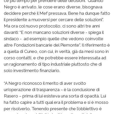
c’è più tempo per prendere delle decisioni. Quando
Negro è arrivato, le cose erano diverse, bisognava
decidere perché il Mef pressava. Bene ha dunque fatto
il presidente a muoversi per cercare delle soluzioni”.
Ma ora col nuovo protocollo, ci sono altri tre anni
davanti: “E non mancano soluzioni diverse - spiega il
sindaco - ad esempio quelle che vedono coinvolte
altre Fondazioni bancarie del Piemonte”. Il riferimento è
a quella di Cuneo, con cui, in verità, già da mesi sono in
corso contatti, e che potrebbe essere interessata ad
un ragionamento di tipo industriale piuttosto che di
solo investimento finanziario.
“A Negro riconosco il merito di aver svolto
un’operazione di trasparenza – è la conclusione di
Rasero – prima di lui esisteva una sorta di opacità. Lui
ha fatto capire a tutti qual era il problema e si è mosso
per risolverlo. Tenendo presente che l’obbiettivo è