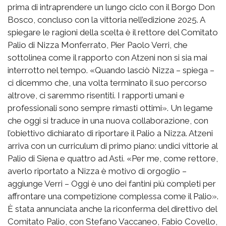
prima di intraprendere un lungo ciclo con il Borgo Don
Bosco, concluso con la vittoria nell’edizione 2025. A
spiegare le ragioni della scelta è il rettore del Comitato
Palio di Nizza Monferrato, Pier Paolo Verri, che
sottolinea come il rapporto con Atzeni non si sia mai
interrotto nel tempo. «Quando lasciò Nizza – spiega –
ci dicemmo che, una volta terminato il suo percorso
altrove, ci saremmo risentiti. I rapporti umani e
professionali sono sempre rimasti ottimi». Un legame
che oggi si traduce in una nuova collaborazione, con
l’obiettivo dichiarato di riportare il Palio a Nizza. Atzeni
arriva con un curriculum di primo piano: undici vittorie al
Palio di Siena e quattro ad Asti. «Per me, come rettore,
averlo riportato a Nizza è motivo di orgoglio –
aggiunge Verri – Oggi è uno dei fantini più completi per
affrontare una competizione complessa come il Palio».
È stata annunciata anche la riconferma del direttivo del
Comitato Palio, con Stefano Vaccaneo, Fabio Covello,