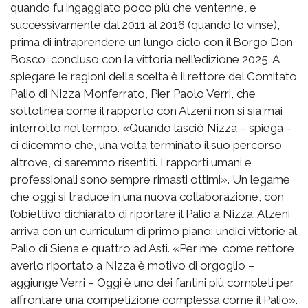
quando fu ingaggiato poco più che ventenne, e
successivamente dal 2011 al 2016 (quando lo vinse),
prima di intraprendere un lungo ciclo con il Borgo Don
Bosco, concluso con la vittoria nell’edizione 2025. A
spiegare le ragioni della scelta è il rettore del Comitato
Palio di Nizza Monferrato, Pier Paolo Verri, che
sottolinea come il rapporto con Atzeni non si sia mai
interrotto nel tempo. «Quando lasciò Nizza – spiega –
ci dicemmo che, una volta terminato il suo percorso
altrove, ci saremmo risentiti. I rapporti umani e
professionali sono sempre rimasti ottimi». Un legame
che oggi si traduce in una nuova collaborazione, con
l’obiettivo dichiarato di riportare il Palio a Nizza. Atzeni
arriva con un curriculum di primo piano: undici vittorie al
Palio di Siena e quattro ad Asti. «Per me, come rettore,
averlo riportato a Nizza è motivo di orgoglio –
aggiunge Verri – Oggi è uno dei fantini più completi per
affrontare una competizione complessa come il Palio».