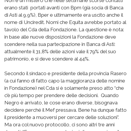
Non è un mistero che nelle settimane scorse contatti
erano stati portati avanti con Bpm (già socia di Banca
di Asti al 9,9%), Bper e ultimamente era uscito anche il
nome di Unciredit. Nomi che Equita avrebbe portato al
tavolo del Cda della Fondazione. La questione è nota:
in base alle nuove disposizioni la Fondazione deve
scendere nella sua partecipazione in Banca di Asti:
attualmente il 31,8% delle azioni vale il 79% del suo
patrimonio, e si deve scendere al 44%.
Secondo il sindaco e presidente della provincia Rasero
(a cui fanno di fatto capo la maggioranza delle nomine
in Fondazione) nel Cda si è solamente preso atto “che
c’è più tempo per prendere delle decisioni. Quando
Negro è arrivato, le cose erano diverse, bisognava
decidere perché il Mef pressava. Bene ha dunque fatto
il presidente a muoversi per cercare delle soluzioni”.
Ma ora col nuovo protocollo, ci sono altri tre anni