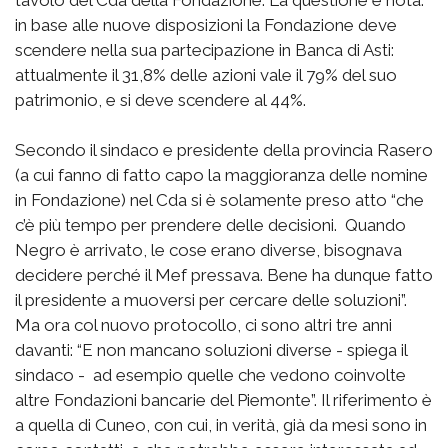
tavolo del Cda della Fondazione. La questione è nota:
in base alle nuove disposizioni la Fondazione deve
scendere nella sua partecipazione in Banca di Asti:
attualmente il 31,8% delle azioni vale il 79% del suo
patrimonio, e si deve scendere al 44%.
Secondo il sindaco e presidente della provincia Rasero
(a cui fanno di fatto capo la maggioranza delle nomine
in Fondazione) nel Cda si è solamente preso atto “che
c’è più tempo per prendere delle decisioni. Quando
Negro è arrivato, le cose erano diverse, bisognava
decidere perché il Mef pressava. Bene ha dunque fatto
il presidente a muoversi per cercare delle soluzioni”.
Ma ora col nuovo protocollo, ci sono altri tre anni
davanti: “E non mancano soluzioni diverse - spiega il
sindaco - ad esempio quelle che vedono coinvolte
altre Fondazioni bancarie del Piemonte”. Il riferimento è
a quella di Cuneo, con cui, in verità, già da mesi sono in