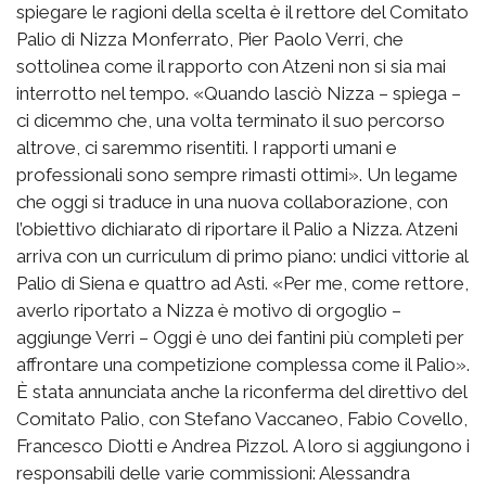
spiegare le ragioni della scelta è il rettore del Comitato
Palio di Nizza Monferrato, Pier Paolo Verri, che
sottolinea come il rapporto con Atzeni non si sia mai
interrotto nel tempo. «Quando lasciò Nizza – spiega –
ci dicemmo che, una volta terminato il suo percorso
altrove, ci saremmo risentiti. I rapporti umani e
professionali sono sempre rimasti ottimi». Un legame
che oggi si traduce in una nuova collaborazione, con
l’obiettivo dichiarato di riportare il Palio a Nizza. Atzeni
arriva con un curriculum di primo piano: undici vittorie al
Palio di Siena e quattro ad Asti. «Per me, come rettore,
averlo riportato a Nizza è motivo di orgoglio –
aggiunge Verri – Oggi è uno dei fantini più completi per
affrontare una competizione complessa come il Palio».
È stata annunciata anche la riconferma del direttivo del
Comitato Palio, con Stefano Vaccaneo, Fabio Covello,
Francesco Diotti e Andrea Pizzol. A loro si aggiungono i
responsabili delle varie commissioni: Alessandra