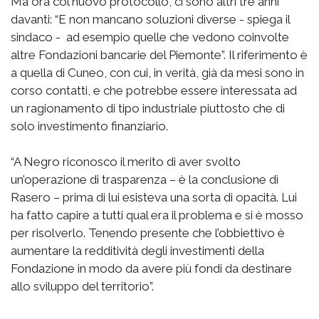
Ma ora col nuovo protocollo, ci sono altri tre anni
davanti: “E non mancano soluzioni diverse - spiega il
sindaco - ad esempio quelle che vedono coinvolte
altre Fondazioni bancarie del Piemonte”. Il riferimento è
a quella di Cuneo, con cui, in verità, già da mesi sono in
corso contatti, e che potrebbe essere interessata ad
un ragionamento di tipo industriale piuttosto che di
solo investimento finanziario.
“A Negro riconosco il merito di aver svolto
un’operazione di trasparenza – è la conclusione di
Rasero – prima di lui esisteva una sorta di opacità. Lui
ha fatto capire a tutti qual era il problema e si è mosso
per risolverlo. Tenendo presente che l’obbiettivo è
aumentare la redditività degli investimenti della
Fondazione in modo da avere più fondi da destinare
allo sviluppo del territorio”.