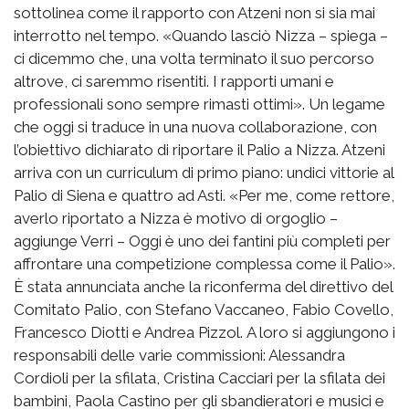
sottolinea come il rapporto con Atzeni non si sia mai
interrotto nel tempo. «Quando lasciò Nizza – spiega –
ci dicemmo che, una volta terminato il suo percorso
altrove, ci saremmo risentiti. I rapporti umani e
professionali sono sempre rimasti ottimi». Un legame
che oggi si traduce in una nuova collaborazione, con
l’obiettivo dichiarato di riportare il Palio a Nizza. Atzeni
arriva con un curriculum di primo piano: undici vittorie al
Palio di Siena e quattro ad Asti. «Per me, come rettore,
averlo riportato a Nizza è motivo di orgoglio –
aggiunge Verri – Oggi è uno dei fantini più completi per
affrontare una competizione complessa come il Palio».
È stata annunciata anche la riconferma del direttivo del
Comitato Palio, con Stefano Vaccaneo, Fabio Covello,
Francesco Diotti e Andrea Pizzol. A loro si aggiungono i
responsabili delle varie commissioni: Alessandra
Cordioli per la sfilata, Cristina Cacciari per la sfilata dei
bambini, Paola Castino per gli sbandieratori e musici e