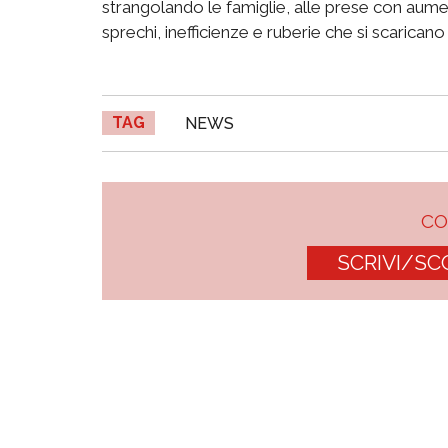
strangolando le famiglie, alle prese con aumenti
sprechi, inefficienze e ruberie che si scaricano 
TAG
NEWS
C
SCRIVI/SC