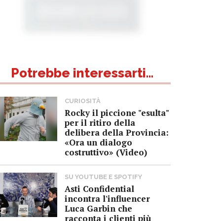
Potrebbe interessarti...
CURIOSITÀ
Rocky il piccione "esulta"
per il ritiro della
delibera della Provincia:
«Ora un dialogo
costruttivo» (Video)
SU YOUTUBE E SPOTIFY
Asti Confidential
incontra l'influencer
Luca Garbin che
racconta i clienti più