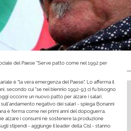
ociale del Paese "Serve patto come nel 1992 per
ariale è "la vera emergenza del Paese". Lo afferma il
ni, secondo cui "se nel biennio 1992-93 ci fu bisogno
 oggi occorre un nuovo patto per alzare i salari,
ati sull'andamento negativo dei salari - spiega Bonanni
ana è ferma come nei primi anni del dopoguerra.
e nè alzare i consumi nè sostenere la produzione
ugli stipendi - aggiunge il leader della Cisl - stanno