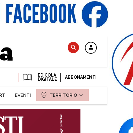
EDICOLA
ABBONAMENTI
DIGITALE
RT
EVENTI
TERRITORIO