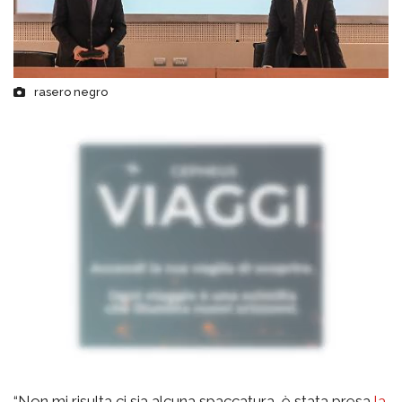
rasero negro
“Non mi risulta ci sia alcuna spaccatura, è stata presa
la