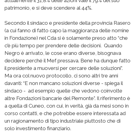
attualmente il 31,8% delle azioni vale il 79% del suo
patrimonio, e si deve scendere al 44%.
Secondo il sindaco e presidente della provincia Rasero
(a cui fanno di fatto capo la maggioranza delle nomine
in Fondazione) nel Cda si è solamente preso atto “che
c’è più tempo per prendere delle decisioni. Quando
Negro è arrivato, le cose erano diverse, bisognava
decidere perché il Mef pressava. Bene ha dunque fatto
il presidente a muoversi per cercare delle soluzioni”.
Ma ora col nuovo protocollo, ci sono altri tre anni
davanti: “E non mancano soluzioni diverse - spiega il
sindaco - ad esempio quelle che vedono coinvolte
altre Fondazioni bancarie del Piemonte”. Il riferimento è
a quella di Cuneo, con cui, in verità, già da mesi sono in
corso contatti, e che potrebbe essere interessata ad
un ragionamento di tipo industriale piuttosto che di
solo investimento finanziario.