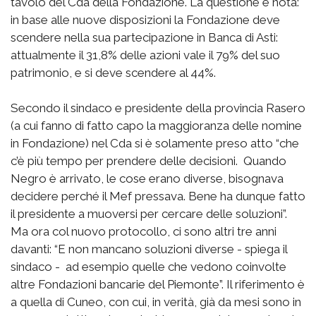
tavolo del Cda della Fondazione. La questione è nota:
in base alle nuove disposizioni la Fondazione deve
scendere nella sua partecipazione in Banca di Asti:
attualmente il 31,8% delle azioni vale il 79% del suo
patrimonio, e si deve scendere al 44%.
Secondo il sindaco e presidente della provincia Rasero
(a cui fanno di fatto capo la maggioranza delle nomine
in Fondazione) nel Cda si è solamente preso atto “che
c’è più tempo per prendere delle decisioni. Quando
Negro è arrivato, le cose erano diverse, bisognava
decidere perché il Mef pressava. Bene ha dunque fatto
il presidente a muoversi per cercare delle soluzioni”.
Ma ora col nuovo protocollo, ci sono altri tre anni
davanti: “E non mancano soluzioni diverse - spiega il
sindaco - ad esempio quelle che vedono coinvolte
altre Fondazioni bancarie del Piemonte”. Il riferimento è
a quella di Cuneo, con cui, in verità, già da mesi sono in