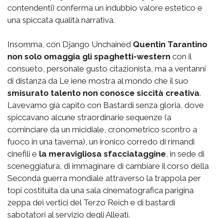
contendenti) conferma un indubbio valore estetico e
una spiccata qualità narrativa.
Insomma, con Django Unchained
Quentin Tarantino
non solo omaggia gli spaghetti-western
con il
consueto, personale gusto citazionista, ma a ventanni
di distanza da Le iene mostra al mondo che il suo
smisurato talento non conosce siccità creativa
.
Lavevamo già capito con Bastardi senza gloria, dove
spiccavano alcune straordinarie sequenze (a
cominciare da un micidiale, cronometrico scontro a
fuoco in una taverna), un ironico corredo di rimandi
cinefili e
la meravigliosa sfacciataggine
, in sede di
sceneggiatura, di immaginare di cambiare il corso della
Seconda guerra mondiale attraverso la trappola per
topi costituita da una sala cinematografica parigina
zeppa dei vertici del Terzo Reich e di bastardi
sabotatori al servizio degli Alleati.