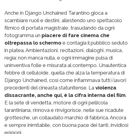
Anche in Django Unchained Tarantino gioca a
scambiare ruoli e destini, allestendo uno spettacolo
filmico di portata magistrale, trasudando da ogni
fotogramma un
piacere di fare cinema che
oltrepassa lo schermo
e contagia il pubblico seduto
in platea. Ambientazioni, recitazioni, dialoghi, musica,
regia: non manca nulla, e ogni immagine pulsa di
uninventiva folle e misurata al contempo. Unautentica
febbre di celluloide, quella che alza la temperatura di
Django Unchained, così come infiammava tutti i lavori
precedenti del cineasta statunitense. La
violenza
dissacrante, anche qui, è la cifra interna del film
.
E la sete di vendetta, motore di ogni pellicola
tarantiniana, rinnova e rinvigorisce, nelle sue ricadute
grottesche, un collaudato marchio di fabbrica. Ancora
e sempre inimitabile, con buona pace dei tanti, invidiosi
epigoni.