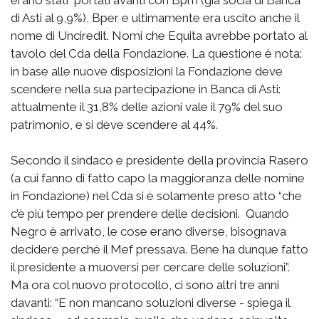
erano stati portati avanti con Bpm (già socia di Banca
di Asti al 9,9%), Bper e ultimamente era uscito anche il
nome di Unciredit. Nomi che Equita avrebbe portato al
tavolo del Cda della Fondazione. La questione è nota:
in base alle nuove disposizioni la Fondazione deve
scendere nella sua partecipazione in Banca di Asti:
attualmente il 31,8% delle azioni vale il 79% del suo
patrimonio, e si deve scendere al 44%.
Secondo il sindaco e presidente della provincia Rasero
(a cui fanno di fatto capo la maggioranza delle nomine
in Fondazione) nel Cda si è solamente preso atto “che
c’è più tempo per prendere delle decisioni. Quando
Negro è arrivato, le cose erano diverse, bisognava
decidere perché il Mef pressava. Bene ha dunque fatto
il presidente a muoversi per cercare delle soluzioni”.
Ma ora col nuovo protocollo, ci sono altri tre anni
davanti: “E non mancano soluzioni diverse - spiega il