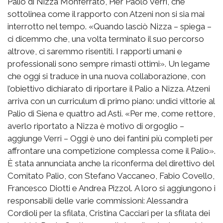
Palio di Nizza Monferrato, Pier Paolo Verri, che
sottolinea come il rapporto con Atzeni non si sia mai
interrotto nel tempo. «Quando lasciò Nizza – spiega –
ci dicemmo che, una volta terminato il suo percorso
altrove, ci saremmo risentiti. I rapporti umani e
professionali sono sempre rimasti ottimi». Un legame
che oggi si traduce in una nuova collaborazione, con
l’obiettivo dichiarato di riportare il Palio a Nizza. Atzeni
arriva con un curriculum di primo piano: undici vittorie al
Palio di Siena e quattro ad Asti. «Per me, come rettore,
averlo riportato a Nizza è motivo di orgoglio –
aggiunge Verri – Oggi è uno dei fantini più completi per
affrontare una competizione complessa come il Palio».
È stata annunciata anche la riconferma del direttivo del
Comitato Palio, con Stefano Vaccaneo, Fabio Covello,
Francesco Diotti e Andrea Pizzol. A loro si aggiungono i
responsabili delle varie commissioni: Alessandra
Cordioli per la sfilata, Cristina Cacciari per la sfilata dei