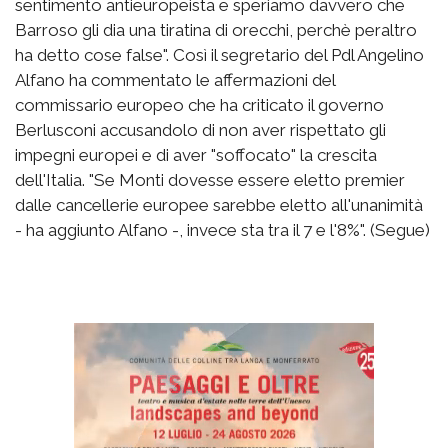
sentimento antieuropeista e speriamo davvero che
Barroso gli dia una tiratina di orecchi, perchè peraltro
ha detto cose false". Così il segretario del Pdl Angelino
Alfano ha commentato le affermazioni del
commissario europeo che ha criticato il governo
Berlusconi accusandolo di non aver rispettato gli
impegni europei e di aver "soffocato" la crescita
dell'Italia. "Se Monti dovesse essere eletto premier
dalle cancellerie europee sarebbe eletto all'unanimità
- ha aggiunto Alfano -, invece sta tra il 7 e l'8%". (Segue)