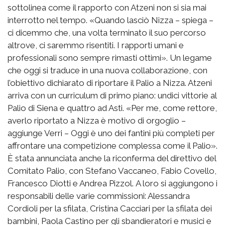
sottolinea come il rapporto con Atzeni non si sia mai
interrotto nel tempo. «Quando lasciò Nizza – spiega –
ci dicemmo che, una volta terminato il suo percorso
altrove, ci saremmo risentiti. I rapporti umani e
professionali sono sempre rimasti ottimi». Un legame
che oggi si traduce in una nuova collaborazione, con
l’obiettivo dichiarato di riportare il Palio a Nizza. Atzeni
arriva con un curriculum di primo piano: undici vittorie al
Palio di Siena e quattro ad Asti. «Per me, come rettore,
averlo riportato a Nizza è motivo di orgoglio –
aggiunge Verri – Oggi è uno dei fantini più completi per
affrontare una competizione complessa come il Palio».
È stata annunciata anche la riconferma del direttivo del
Comitato Palio, con Stefano Vaccaneo, Fabio Covello,
Francesco Diotti e Andrea Pizzol. A loro si aggiungono i
responsabili delle varie commissioni: Alessandra
Cordioli per la sfilata, Cristina Cacciari per la sfilata dei
bambini, Paola Castino per gli sbandieratori e musici e