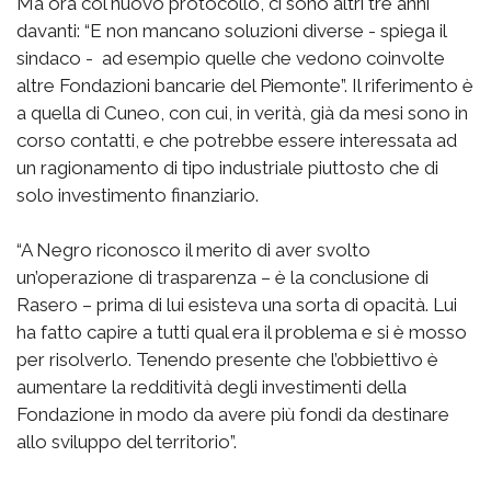
Ma ora col nuovo protocollo, ci sono altri tre anni
davanti: “E non mancano soluzioni diverse - spiega il
sindaco - ad esempio quelle che vedono coinvolte
altre Fondazioni bancarie del Piemonte”. Il riferimento è
a quella di Cuneo, con cui, in verità, già da mesi sono in
corso contatti, e che potrebbe essere interessata ad
un ragionamento di tipo industriale piuttosto che di
solo investimento finanziario.
“A Negro riconosco il merito di aver svolto
un’operazione di trasparenza – è la conclusione di
Rasero – prima di lui esisteva una sorta di opacità. Lui
ha fatto capire a tutti qual era il problema e si è mosso
per risolverlo. Tenendo presente che l’obbiettivo è
aumentare la redditività degli investimenti della
Fondazione in modo da avere più fondi da destinare
allo sviluppo del territorio”.