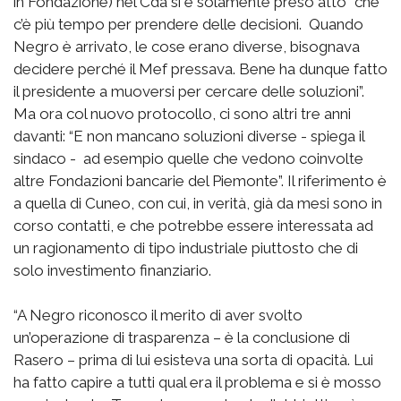
in Fondazione) nel Cda si è solamente preso atto “che
c’è più tempo per prendere delle decisioni. Quando
Negro è arrivato, le cose erano diverse, bisognava
decidere perché il Mef pressava. Bene ha dunque fatto
il presidente a muoversi per cercare delle soluzioni”.
Ma ora col nuovo protocollo, ci sono altri tre anni
davanti: “E non mancano soluzioni diverse - spiega il
sindaco - ad esempio quelle che vedono coinvolte
altre Fondazioni bancarie del Piemonte”. Il riferimento è
a quella di Cuneo, con cui, in verità, già da mesi sono in
corso contatti, e che potrebbe essere interessata ad
un ragionamento di tipo industriale piuttosto che di
solo investimento finanziario.
“A Negro riconosco il merito di aver svolto
un’operazione di trasparenza – è la conclusione di
Rasero – prima di lui esisteva una sorta di opacità. Lui
ha fatto capire a tutti qual era il problema e si è mosso