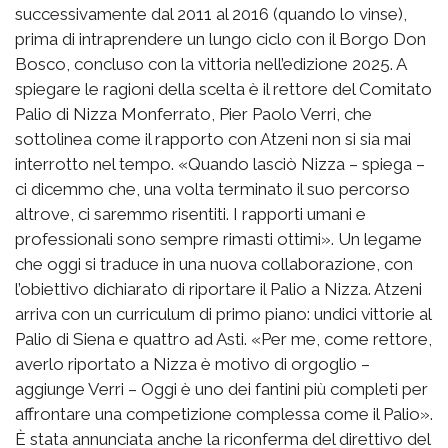
successivamente dal 2011 al 2016 (quando lo vinse),
prima di intraprendere un lungo ciclo con il Borgo Don
Bosco, concluso con la vittoria nell’edizione 2025. A
spiegare le ragioni della scelta è il rettore del Comitato
Palio di Nizza Monferrato, Pier Paolo Verri, che
sottolinea come il rapporto con Atzeni non si sia mai
interrotto nel tempo. «Quando lasciò Nizza – spiega –
ci dicemmo che, una volta terminato il suo percorso
altrove, ci saremmo risentiti. I rapporti umani e
professionali sono sempre rimasti ottimi». Un legame
che oggi si traduce in una nuova collaborazione, con
l’obiettivo dichiarato di riportare il Palio a Nizza. Atzeni
arriva con un curriculum di primo piano: undici vittorie al
Palio di Siena e quattro ad Asti. «Per me, come rettore,
averlo riportato a Nizza è motivo di orgoglio –
aggiunge Verri – Oggi è uno dei fantini più completi per
affrontare una competizione complessa come il Palio».
È stata annunciata anche la riconferma del direttivo del