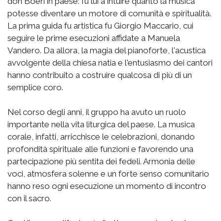
don Boeri in paese: fu lui a intuire quanto la musica
potesse diventare un motore di comunità e spiritualità.
La prima guida fu artistica fu Giorgio Maccario, cui
seguire le prime esecuzioni affidate a Manuela
Vandero. Da allora, la magia del pianoforte, l'acustica
avvolgente della chiesa natia e l'entusiasmo dei cantori
hanno contribuito a costruire qualcosa di più di un
semplice coro.
Nel corso degli anni, il gruppo ha avuto un ruolo
importante nella vita liturgica del paese. La musica
corale, infatti, arricchisce le celebrazioni, donando
profondità spirituale alle funzioni e favorendo una
partecipazione più sentita dei fedeli. Armonia delle
voci, atmosfera solenne e un forte senso comunitario
hanno reso ogni esecuzione un momento di incontro
con il sacro.