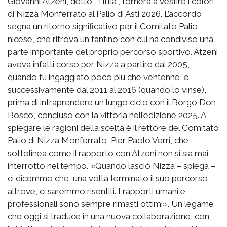
Giovanni Atzeni, detto “Tittia”, tornerà a vestire i colori
di Nizza Monferrato al Palio di Asti 2026. L’accordo
segna un ritorno significativo per il Comitato Palio
nicese, che ritrova un fantino con cui ha condiviso una
parte importante del proprio percorso sportivo. Atzeni
aveva infatti corso per Nizza a partire dal 2005,
quando fu ingaggiato poco più che ventenne, e
successivamente dal 2011 al 2016 (quando lo vinse),
prima di intraprendere un lungo ciclo con il Borgo Don
Bosco, concluso con la vittoria nell’edizione 2025. A
spiegare le ragioni della scelta è il rettore del Comitato
Palio di Nizza Monferrato, Pier Paolo Verri, che
sottolinea come il rapporto con Atzeni non si sia mai
interrotto nel tempo. «Quando lasciò Nizza – spiega –
ci dicemmo che, una volta terminato il suo percorso
altrove, ci saremmo risentiti. I rapporti umani e
professionali sono sempre rimasti ottimi». Un legame
che oggi si traduce in una nuova collaborazione, con