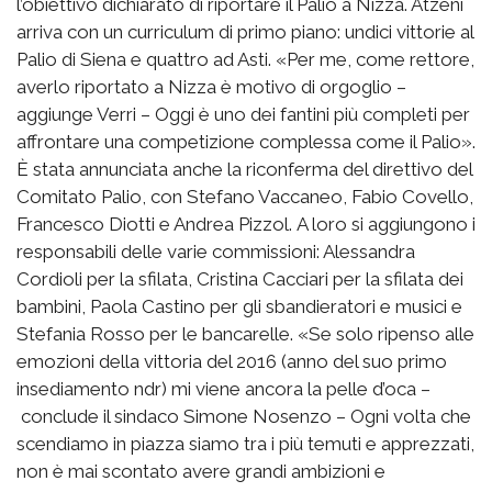
l’obiettivo dichiarato di riportare il Palio a Nizza. Atzeni
arriva con un curriculum di primo piano: undici vittorie al
Palio di Siena e quattro ad Asti. «Per me, come rettore,
averlo riportato a Nizza è motivo di orgoglio –
aggiunge Verri – Oggi è uno dei fantini più completi per
affrontare una competizione complessa come il Palio».
È stata annunciata anche la riconferma del direttivo del
Comitato Palio, con Stefano Vaccaneo, Fabio Covello,
Francesco Diotti e Andrea Pizzol. A loro si aggiungono i
responsabili delle varie commissioni: Alessandra
Cordioli per la sfilata, Cristina Cacciari per la sfilata dei
bambini, Paola Castino per gli sbandieratori e musici e
Stefania Rosso per le bancarelle. «Se solo ripenso alle
emozioni della vittoria del 2016 (anno del suo primo
insediamento ndr) mi viene ancora la pelle d’oca –
conclude il sindaco Simone Nosenzo – Ogni volta che
scendiamo in piazza siamo tra i più temuti e apprezzati,
non è mai scontato avere grandi ambizioni e