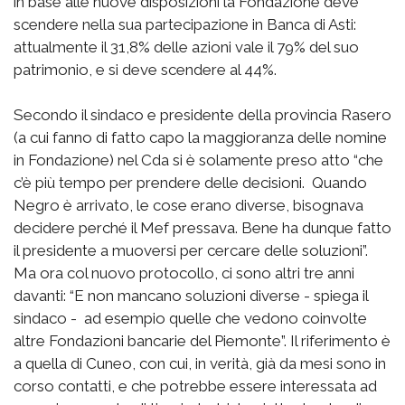
in base alle nuove disposizioni la Fondazione deve
scendere nella sua partecipazione in Banca di Asti:
attualmente il 31,8% delle azioni vale il 79% del suo
patrimonio, e si deve scendere al 44%.
Secondo il sindaco e presidente della provincia Rasero
(a cui fanno di fatto capo la maggioranza delle nomine
in Fondazione) nel Cda si è solamente preso atto “che
c’è più tempo per prendere delle decisioni. Quando
Negro è arrivato, le cose erano diverse, bisognava
decidere perché il Mef pressava. Bene ha dunque fatto
il presidente a muoversi per cercare delle soluzioni”.
Ma ora col nuovo protocollo, ci sono altri tre anni
davanti: “E non mancano soluzioni diverse - spiega il
sindaco - ad esempio quelle che vedono coinvolte
altre Fondazioni bancarie del Piemonte”. Il riferimento è
a quella di Cuneo, con cui, in verità, già da mesi sono in
corso contatti, e che potrebbe essere interessata ad