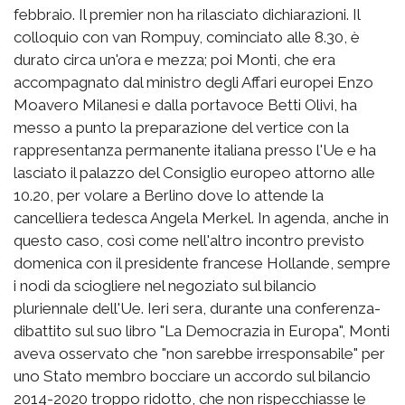
febbraio. Il premier non ha rilasciato dichiarazioni. Il
colloquio con van Rompuy, cominciato alle 8.30, è
durato circa un'ora e mezza; poi Monti, che era
accompagnato dal ministro degli Affari europei Enzo
Moavero Milanesi e dalla portavoce Betti Olivi, ha
messo a punto la preparazione del vertice con la
rappresentanza permanente italiana presso l'Ue e ha
lasciato il palazzo del Consiglio europeo attorno alle
10.20, per volare a Berlino dove lo attende la
cancelliera tedesca Angela Merkel. In agenda, anche in
questo caso, così come nell'altro incontro previsto
domenica con il presidente francese Hollande, sempre
i nodi da sciogliere nel negoziato sul bilancio
pluriennale dell'Ue. Ieri sera, durante una conferenza-
dibattito sul suo libro "La Democrazia in Europa", Monti
aveva osservato che "non sarebbe irresponsabile" per
uno Stato membro bocciare un accordo sul bilancio
2014-2020 troppo ridotto, che non rispecchiasse le