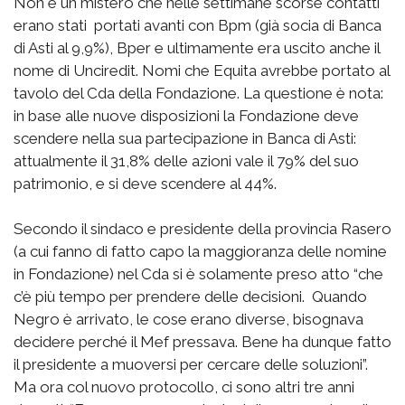
Non è un mistero che nelle settimane scorse contatti
erano stati portati avanti con Bpm (già socia di Banca
di Asti al 9,9%), Bper e ultimamente era uscito anche il
nome di Unciredit. Nomi che Equita avrebbe portato al
tavolo del Cda della Fondazione. La questione è nota:
in base alle nuove disposizioni la Fondazione deve
scendere nella sua partecipazione in Banca di Asti:
attualmente il 31,8% delle azioni vale il 79% del suo
patrimonio, e si deve scendere al 44%.
Secondo il sindaco e presidente della provincia Rasero
(a cui fanno di fatto capo la maggioranza delle nomine
in Fondazione) nel Cda si è solamente preso atto “che
c’è più tempo per prendere delle decisioni. Quando
Negro è arrivato, le cose erano diverse, bisognava
decidere perché il Mef pressava. Bene ha dunque fatto
il presidente a muoversi per cercare delle soluzioni”.
Ma ora col nuovo protocollo, ci sono altri tre anni