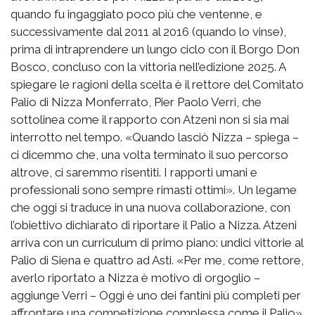
quando fu ingaggiato poco più che ventenne, e
successivamente dal 2011 al 2016 (quando lo vinse),
prima di intraprendere un lungo ciclo con il Borgo Don
Bosco, concluso con la vittoria nell’edizione 2025. A
spiegare le ragioni della scelta è il rettore del Comitato
Palio di Nizza Monferrato, Pier Paolo Verri, che
sottolinea come il rapporto con Atzeni non si sia mai
interrotto nel tempo. «Quando lasciò Nizza – spiega –
ci dicemmo che, una volta terminato il suo percorso
altrove, ci saremmo risentiti. I rapporti umani e
professionali sono sempre rimasti ottimi». Un legame
che oggi si traduce in una nuova collaborazione, con
l’obiettivo dichiarato di riportare il Palio a Nizza. Atzeni
arriva con un curriculum di primo piano: undici vittorie al
Palio di Siena e quattro ad Asti. «Per me, come rettore,
averlo riportato a Nizza è motivo di orgoglio –
aggiunge Verri – Oggi è uno dei fantini più completi per
affrontare una competizione complessa come il Palio».