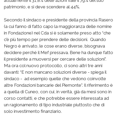
attualmente il 31,8% delle azioni vale il 79% del suo
patrimonio, e si deve scendere al 44%.
Secondo il sindaco e presidente della provincia Rasero
(a cui fanno di fatto capo la maggioranza delle nomine
in Fondazione) nel Cda si è solamente preso atto “che
c’è più tempo per prendere delle decisioni. Quando
Negro è arrivato, le cose erano diverse, bisognava
decidere perché il Mef pressava. Bene ha dunque fatto
il presidente a muoversi per cercare delle soluzioni”.
Ma ora col nuovo protocollo, ci sono altri tre anni
davanti: “E non mancano soluzioni diverse - spiega il
sindaco - ad esempio quelle che vedono coinvolte
altre Fondazioni bancarie del Piemonte”. Il riferimento è
a quella di Cuneo, con cui, in verità, già da mesi sono in
corso contatti, e che potrebbe essere interessata ad
un ragionamento di tipo industriale piuttosto che di
solo investimento finanziario.