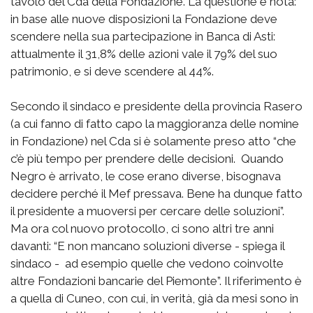
tavolo del Cda della Fondazione. La questione è nota:
in base alle nuove disposizioni la Fondazione deve
scendere nella sua partecipazione in Banca di Asti:
attualmente il 31,8% delle azioni vale il 79% del suo
patrimonio, e si deve scendere al 44%.
Secondo il sindaco e presidente della provincia Rasero
(a cui fanno di fatto capo la maggioranza delle nomine
in Fondazione) nel Cda si è solamente preso atto “che
c’è più tempo per prendere delle decisioni. Quando
Negro è arrivato, le cose erano diverse, bisognava
decidere perché il Mef pressava. Bene ha dunque fatto
il presidente a muoversi per cercare delle soluzioni”.
Ma ora col nuovo protocollo, ci sono altri tre anni
davanti: “E non mancano soluzioni diverse - spiega il
sindaco - ad esempio quelle che vedono coinvolte
altre Fondazioni bancarie del Piemonte”. Il riferimento è
a quella di Cuneo, con cui, in verità, già da mesi sono in