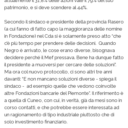
attualmente il 31,8% delle azioni vale il 79% del suo
patrimonio, e si deve scendere al 44%.
Secondo il sindaco e presidente della provincia Rasero
(a cui fanno di fatto capo la maggioranza delle nomine
in Fondazione) nel Cda si è solamente preso atto “che
c’è più tempo per prendere delle decisioni. Quando
Negro è arrivato, le cose erano diverse, bisognava
decidere perché il Mef pressava. Bene ha dunque fatto
il presidente a muoversi per cercare delle soluzioni”.
Ma ora col nuovo protocollo, ci sono altri tre anni
davanti: “E non mancano soluzioni diverse - spiega il
sindaco - ad esempio quelle che vedono coinvolte
altre Fondazioni bancarie del Piemonte”. Il riferimento è
a quella di Cuneo, con cui, in verità, già da mesi sono in
corso contatti, e che potrebbe essere interessata ad
un ragionamento di tipo industriale piuttosto che di
solo investimento finanziario.