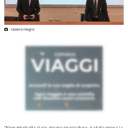
rasero negro
“Non mi risulta ci sia alcuna spaccatura, è stata presa
la