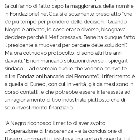
(a cui fanno di fatto capo la maggioranza delle nomine
in Fondazione) nel Cda si è solamente preso atto “che
c’è più tempo per prendere delle decisioni. Quando
Negro è arrivato, le cose erano diverse, bisognava
decidere perché il Mef pressava. Bene ha dunque fatto
il presidente a muoversi per cercare delle soluzioni”.
Ma ora col nuovo protocollo, ci sono altri tre anni
davanti: “E non mancano soluzioni diverse - spiega il
sindaco - ad esempio quelle che vedono coinvolte
altre Fondazioni bancarie del Piemonte”. Il riferimento è
a quella di Cuneo, con cui, in verità, già da mesi sono in
corso contatti, e che potrebbe essere interessata ad
un ragionamento di tipo industriale piuttosto che di
solo investimento finanziario.
“A Negro riconosco il merito di aver svolto
un’operazione di trasparenza – è la conclusione di
Rasero – prima di lui esisteva una sorta di opacità. Lui