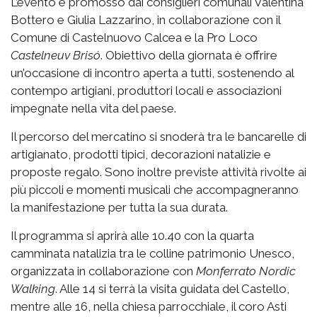
L’evento è promosso dai consiglieri comunali Valentina
Bottero e Giulia Lazzarino, in collaborazione con il
Comune di Castelnuovo Calcea e la Pro Loco
Castelneuv Brisó
. Obiettivo della giornata è offrire
un’occasione di incontro aperta a tutti, sostenendo al
contempo artigiani, produttori locali e associazioni
impegnate nella vita del paese.
Il percorso del mercatino si snoderà tra le bancarelle di
artigianato, prodotti tipici, decorazioni natalizie e
proposte regalo. Sono inoltre previste attività rivolte ai
più piccoli e momenti musicali che accompagneranno
la manifestazione per tutta la sua durata.
Il programma si aprirà alle 10.40 con la quarta
camminata natalizia tra le colline patrimonio Unesco,
organizzata in collaborazione con
Monferrato Nordic
Walking
. Alle 14 si terrà la visita guidata del Castello,
mentre alle 16, nella chiesa parrocchiale, il coro Asti