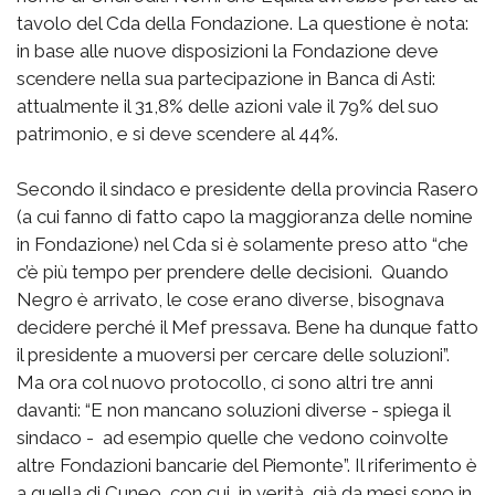
tavolo del Cda della Fondazione. La questione è nota:
in base alle nuove disposizioni la Fondazione deve
scendere nella sua partecipazione in Banca di Asti:
attualmente il 31,8% delle azioni vale il 79% del suo
patrimonio, e si deve scendere al 44%.
Secondo il sindaco e presidente della provincia Rasero
(a cui fanno di fatto capo la maggioranza delle nomine
in Fondazione) nel Cda si è solamente preso atto “che
c’è più tempo per prendere delle decisioni. Quando
Negro è arrivato, le cose erano diverse, bisognava
decidere perché il Mef pressava. Bene ha dunque fatto
il presidente a muoversi per cercare delle soluzioni”.
Ma ora col nuovo protocollo, ci sono altri tre anni
davanti: “E non mancano soluzioni diverse - spiega il
sindaco - ad esempio quelle che vedono coinvolte
altre Fondazioni bancarie del Piemonte”. Il riferimento è
a quella di Cuneo, con cui, in verità, già da mesi sono in