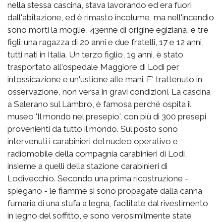
nella stessa cascina, stava lavorando ed era fuori
dall'abitazione, ed è rimasto incolume, ma nell'incendio
sono morti la moglie, 43enne di origine egiziana, e tre
figli: una ragazza di 20 anni e due fratelli, 17 e 12 anni,
tutti nati in Italia. Un terzo figlio, 19 anni, è stato
trasportato all'ospedale Maggiore di Lodi per
intossicazione e un'ustione alle mani. E' trattenuto in
osservazione, non versa in gravi condizioni. La cascina
a Salerano sul Lambro, è famosa perché ospita il
museo 'Il mondo nel presepio', con più di 300 presepi
provenienti da tutto il mondo. Sul posto sono
intervenuti i carabinieri del nucleo operativo e
radiomobile della compagnia carabinieri di Lodi,
insieme a quelli della stazione carabinieri di
Lodivecchio. Secondo una prima ricostruzione -
spiegano - le fiamme si sono propagate dalla canna
fumaria di una stufa a legna, facilitate dal rivestimento
in legno del soffitto, e sono verosimilmente state