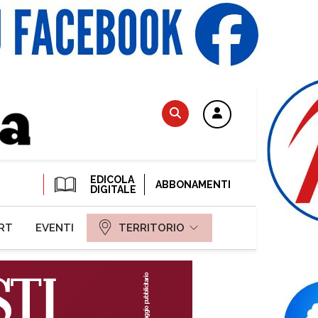
EDICOLA
ABBONAMENTI
DIGITALE
RT
EVENTI
TERRITORIO