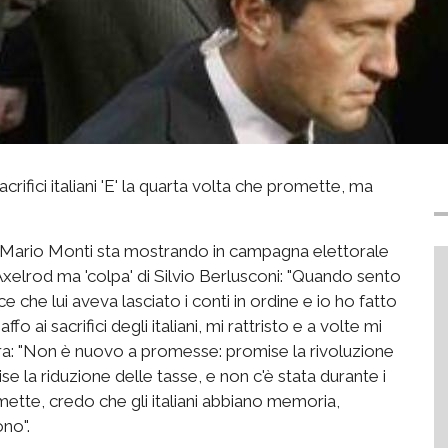
crifici italiani 'E' la quarta volta che promette, ma
he Mario Monti sta mostrando in campagna elettorale
 Axelrod ma 'colpa' di Silvio Berlusconi: "Quando sento
 che lui aveva lasciato i conti in ordine e io ho fatto
o ai sacrifici degli italiani, mi rattristo e a volte mi
cora: "Non è nuovo a promesse: promise la rivoluzione
se la riduzione delle tasse, e non c'è stata durante i
mette, credo che gli italiani abbiano memoria,
ono".