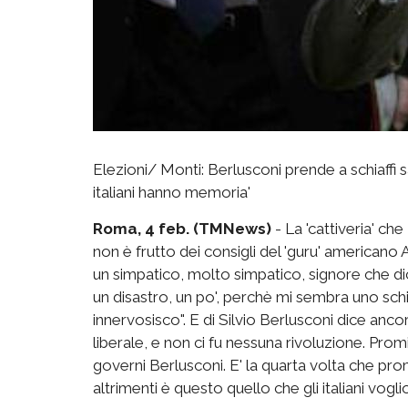
Elezioni/ Monti: Berlusconi prende a schiaffi sa
italiani hanno memoria'
Roma, 4 feb. (TMNews)
- La 'cattiveria' c
non è frutto dei consigli del 'guru' americano
un simpatico, molto simpatico, signore che dice
un disastro, un po', perchè mi sembra uno schiaff
innervosisco". E di Silvio Berlusconi dice an
liberale, e non ci fu nessuna rivoluzione. Promi
governi Berlusconi. E' la quarta volta che pro
altrimenti è questo quello che gli italiani vogli