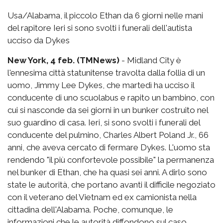
Usa/Alabama, il piccolo Ethan da 6 giorni nelle mani
del rapitore Ieri si sono svolti i funerali dell'autista
ucciso da Dykes
New York, 4 feb. (TMNews)
- Midland City è
l'ennesima città statunitense travolta dalla follia di un
uomo, Jimmy Lee Dykes, che martedì ha ucciso il
conducente di uno scuolabus e rapito un bambino, con
cui si nasconde da sei giorni in un bunker costruito nel
suo guardino di casa. Ieri, si sono svolti i funerali del
conducente del pulmino, Charles Albert Poland Jr., 66
anni, che aveva cercato di fermare Dykes. L'uomo sta
rendendo "il più confortevole possibile" la permanenza
nel bunker di Ethan, che ha quasi sei anni. A dirlo sono
state le autorità, che portano avanti il difficile negoziato
con il veterano del Vietnam ed ex camionista nella
cittadina dell'Alabama. Poche, comunque, le
informazioni che le autorità diffondono sul caso.