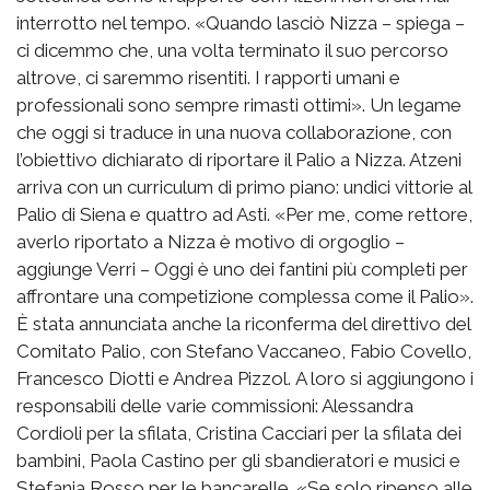
interrotto nel tempo. «Quando lasciò Nizza – spiega –
ci dicemmo che, una volta terminato il suo percorso
altrove, ci saremmo risentiti. I rapporti umani e
professionali sono sempre rimasti ottimi». Un legame
che oggi si traduce in una nuova collaborazione, con
l’obiettivo dichiarato di riportare il Palio a Nizza. Atzeni
arriva con un curriculum di primo piano: undici vittorie al
Palio di Siena e quattro ad Asti. «Per me, come rettore,
averlo riportato a Nizza è motivo di orgoglio –
aggiunge Verri – Oggi è uno dei fantini più completi per
affrontare una competizione complessa come il Palio».
È stata annunciata anche la riconferma del direttivo del
Comitato Palio, con Stefano Vaccaneo, Fabio Covello,
Francesco Diotti e Andrea Pizzol. A loro si aggiungono i
responsabili delle varie commissioni: Alessandra
Cordioli per la sfilata, Cristina Cacciari per la sfilata dei
bambini, Paola Castino per gli sbandieratori e musici e
Stefania Rosso per le bancarelle. «Se solo ripenso alle