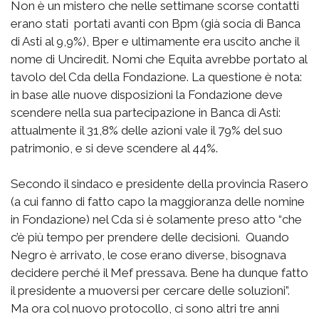
Non è un mistero che nelle settimane scorse contatti
erano stati portati avanti con Bpm (già socia di Banca
di Asti al 9,9%), Bper e ultimamente era uscito anche il
nome di Unciredit. Nomi che Equita avrebbe portato al
tavolo del Cda della Fondazione. La questione è nota:
in base alle nuove disposizioni la Fondazione deve
scendere nella sua partecipazione in Banca di Asti:
attualmente il 31,8% delle azioni vale il 79% del suo
patrimonio, e si deve scendere al 44%.
Secondo il sindaco e presidente della provincia Rasero
(a cui fanno di fatto capo la maggioranza delle nomine
in Fondazione) nel Cda si è solamente preso atto “che
c’è più tempo per prendere delle decisioni. Quando
Negro è arrivato, le cose erano diverse, bisognava
decidere perché il Mef pressava. Bene ha dunque fatto
il presidente a muoversi per cercare delle soluzioni”.
Ma ora col nuovo protocollo, ci sono altri tre anni