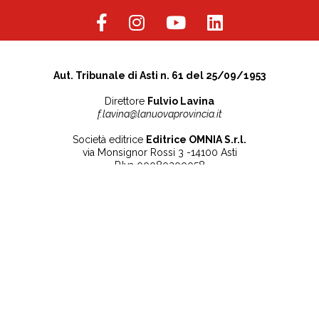
Aut. Tribunale di Asti n. 61 del 25/09/1953
Direttore
Fulvio Lavina
f.lavina@lanuovaprovincia.it
Società editrice
Editrice OMNIA S.r.l.
via Monsignor Rossi 3 -14100 Asti
P.Iva 00080200058
Contatti
Note legali
Tel:
+39 0141 532186
Privacy Policy
info@lanuovaprovincia.it
Cookie Policy
segreteria@lanuovaprovincia.it
Dichiarazione di
sito@lanuovaprovincia.it
accessibilità
Aggiorna le preferenze