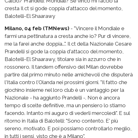
Calcio/ Prandelli: Mondiali? Se vinco mi faccio la
cresta Il ct si gode coppia d'attacco del momento,
Balotelli-El Shaarawy
Milano, 04 feb (TMNews)
- "Vincere il Mondiale e
farmi una pettinatura a cresta anche io? Pur di vincere,
me la farei anche doppia...". Il ct della Nazionale Cesare
Prandelli si gode la coppia d'attacco del momento,
Balotelli-El Shaarawy, titolare sia in azzurro che in
rossonero. Il tandem offensivo del Milan dovrebbe
partire dal primo minuto nelle amichevoli che disputerà
l'Italia contro l'Olanda nei prossimi giorni. "Il fatto che
giochino insieme nel loro club è un vantaggio per la
Nazionale - ha aggiunto Prandelli -. Non è ancora
tempo di scelte definitive, ma un pensiero lo stiamo
facendo. Intanto mi auguro di vederli mercoledì". E sul
ritorno in Italia di Balotelli: "Sono contento. E' più
sereno, motivato. E poi possiamo controllarlo meglio,
in tutti i sensi, visto che è a Milano".