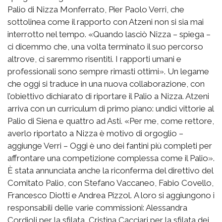
Palio di Nizza Monferrato, Pier Paolo Verri, che
sottolinea come il rapporto con Atzeni non si sia mai
interrotto nel tempo. «Quando lasciò Nizza – spiega –
ci dicemmo che, una volta terminato il suo percorso
altrove, ci saremmo risentiti. I rapporti umani e
professionali sono sempre rimasti ottimi». Un legame
che oggi si traduce in una nuova collaborazione, con
l’obiettivo dichiarato di riportare il Palio a Nizza. Atzeni
arriva con un curriculum di primo piano: undici vittorie al
Palio di Siena e quattro ad Asti. «Per me, come rettore,
averlo riportato a Nizza è motivo di orgoglio –
aggiunge Verri – Oggi è uno dei fantini più completi per
affrontare una competizione complessa come il Palio».
È stata annunciata anche la riconferma del direttivo del
Comitato Palio, con Stefano Vaccaneo, Fabio Covello,
Francesco Diotti e Andrea Pizzol. A loro si aggiungono i
responsabili delle varie commissioni: Alessandra
Cordioli per la sfilata, Cristina Cacciari per la sfilata dei