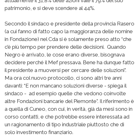
attualmente il 31,8% delle azioni vale il 79% del suo
patrimonio, e si deve scendere al 44%.
Secondo il sindaco e presidente della provincia Rasero
(a cui fanno di fatto capo la maggioranza delle nomine
in Fondazione) nel Cda si è solamente preso atto “che
c’è più tempo per prendere delle decisioni. Quando
Negro è arrivato, le cose erano diverse, bisognava
decidere perché il Mef pressava. Bene ha dunque fatto
il presidente a muoversi per cercare delle soluzioni”.
Ma ora col nuovo protocollo, ci sono altri tre anni
davanti: “E non mancano soluzioni diverse - spiega il
sindaco - ad esempio quelle che vedono coinvolte
altre Fondazioni bancarie del Piemonte”. Il riferimento è
a quella di Cuneo, con cui, in verità, già da mesi sono in
corso contatti, e che potrebbe essere interessata ad
un ragionamento di tipo industriale piuttosto che di
solo investimento finanziario.