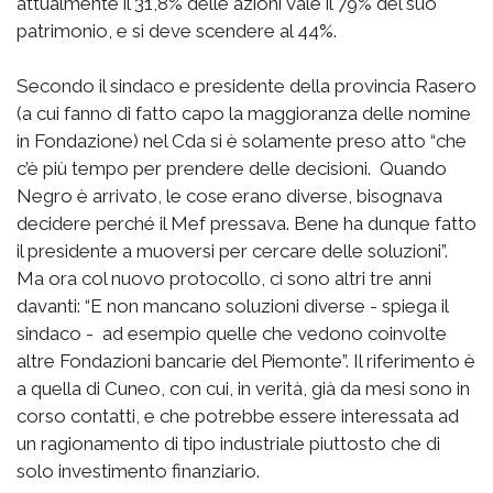
attualmente il 31,8% delle azioni vale il 79% del suo
patrimonio, e si deve scendere al 44%.
Secondo il sindaco e presidente della provincia Rasero
(a cui fanno di fatto capo la maggioranza delle nomine
in Fondazione) nel Cda si è solamente preso atto “che
c’è più tempo per prendere delle decisioni. Quando
Negro è arrivato, le cose erano diverse, bisognava
decidere perché il Mef pressava. Bene ha dunque fatto
il presidente a muoversi per cercare delle soluzioni”.
Ma ora col nuovo protocollo, ci sono altri tre anni
davanti: “E non mancano soluzioni diverse - spiega il
sindaco - ad esempio quelle che vedono coinvolte
altre Fondazioni bancarie del Piemonte”. Il riferimento è
a quella di Cuneo, con cui, in verità, già da mesi sono in
corso contatti, e che potrebbe essere interessata ad
un ragionamento di tipo industriale piuttosto che di
solo investimento finanziario.