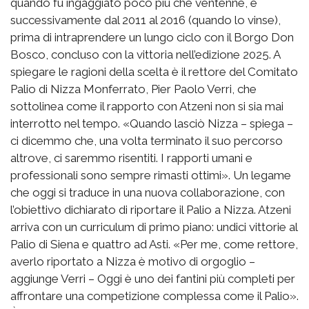
quando fu ingaggiato poco più che ventenne, e
successivamente dal 2011 al 2016 (quando lo vinse),
prima di intraprendere un lungo ciclo con il Borgo Don
Bosco, concluso con la vittoria nell’edizione 2025. A
spiegare le ragioni della scelta è il rettore del Comitato
Palio di Nizza Monferrato, Pier Paolo Verri, che
sottolinea come il rapporto con Atzeni non si sia mai
interrotto nel tempo. «Quando lasciò Nizza – spiega –
ci dicemmo che, una volta terminato il suo percorso
altrove, ci saremmo risentiti. I rapporti umani e
professionali sono sempre rimasti ottimi». Un legame
che oggi si traduce in una nuova collaborazione, con
l’obiettivo dichiarato di riportare il Palio a Nizza. Atzeni
arriva con un curriculum di primo piano: undici vittorie al
Palio di Siena e quattro ad Asti. «Per me, come rettore,
averlo riportato a Nizza è motivo di orgoglio –
aggiunge Verri – Oggi è uno dei fantini più completi per
affrontare una competizione complessa come il Palio».