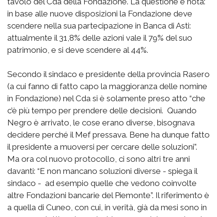
tavolo del Cda della Fondazione. La questione è nota:
in base alle nuove disposizioni la Fondazione deve
scendere nella sua partecipazione in Banca di Asti:
attualmente il 31,8% delle azioni vale il 79% del suo
patrimonio, e si deve scendere al 44%.
Secondo il sindaco e presidente della provincia Rasero
(a cui fanno di fatto capo la maggioranza delle nomine
in Fondazione) nel Cda si è solamente preso atto “che
c’è più tempo per prendere delle decisioni. Quando
Negro è arrivato, le cose erano diverse, bisognava
decidere perché il Mef pressava. Bene ha dunque fatto
il presidente a muoversi per cercare delle soluzioni”.
Ma ora col nuovo protocollo, ci sono altri tre anni
davanti: “E non mancano soluzioni diverse - spiega il
sindaco - ad esempio quelle che vedono coinvolte
altre Fondazioni bancarie del Piemonte”. Il riferimento è
a quella di Cuneo, con cui, in verità, già da mesi sono in