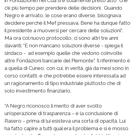
in Fondazione) nel Cda si è solamente preso atto “che
c’è più tempo per prendere delle decisioni. Quando
Negro è arrivato, le cose erano diverse, bisognava
decidere perché il Mef pressava. Bene ha dunque fatto
il presidente a muoversi per cercare delle soluzioni”.
Ma ora col nuovo protocollo, ci sono altri tre anni
davanti: “E non mancano soluzioni diverse - spiega il
sindaco - ad esempio quelle che vedono coinvolte
altre Fondazioni bancarie del Piemonte”. Il riferimento è
a quella di Cuneo, con cui, in verità, già da mesi sono in
corso contatti, e che potrebbe essere interessata ad
un ragionamento di tipo industriale piuttosto che di
solo investimento finanziario.
“A Negro riconosco il merito di aver svolto
un’operazione di trasparenza – è la conclusione di
Rasero – prima di lui esisteva una sorta di opacità. Lui
ha fatto capire a tutti qual era il problema e si è mosso