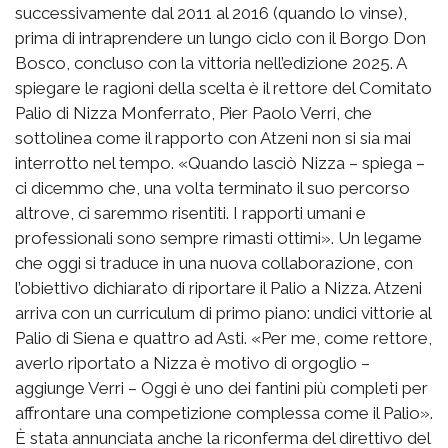
successivamente dal 2011 al 2016 (quando lo vinse),
prima di intraprendere un lungo ciclo con il Borgo Don
Bosco, concluso con la vittoria nell’edizione 2025. A
spiegare le ragioni della scelta è il rettore del Comitato
Palio di Nizza Monferrato, Pier Paolo Verri, che
sottolinea come il rapporto con Atzeni non si sia mai
interrotto nel tempo. «Quando lasciò Nizza – spiega –
ci dicemmo che, una volta terminato il suo percorso
altrove, ci saremmo risentiti. I rapporti umani e
professionali sono sempre rimasti ottimi». Un legame
che oggi si traduce in una nuova collaborazione, con
l’obiettivo dichiarato di riportare il Palio a Nizza. Atzeni
arriva con un curriculum di primo piano: undici vittorie al
Palio di Siena e quattro ad Asti. «Per me, come rettore,
averlo riportato a Nizza è motivo di orgoglio –
aggiunge Verri – Oggi è uno dei fantini più completi per
affrontare una competizione complessa come il Palio».
È stata annunciata anche la riconferma del direttivo del