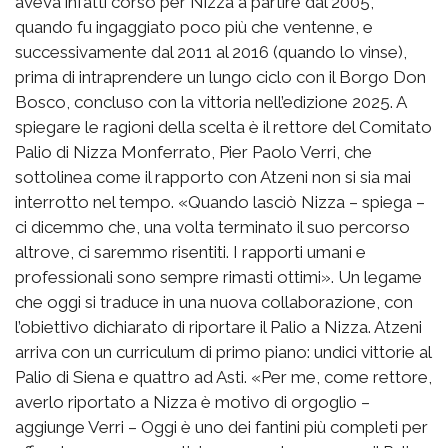
aveva infatti corso per Nizza a partire dal 2005,
quando fu ingaggiato poco più che ventenne, e
successivamente dal 2011 al 2016 (quando lo vinse),
prima di intraprendere un lungo ciclo con il Borgo Don
Bosco, concluso con la vittoria nell’edizione 2025. A
spiegare le ragioni della scelta è il rettore del Comitato
Palio di Nizza Monferrato, Pier Paolo Verri, che
sottolinea come il rapporto con Atzeni non si sia mai
interrotto nel tempo. «Quando lasciò Nizza – spiega –
ci dicemmo che, una volta terminato il suo percorso
altrove, ci saremmo risentiti. I rapporti umani e
professionali sono sempre rimasti ottimi». Un legame
che oggi si traduce in una nuova collaborazione, con
l’obiettivo dichiarato di riportare il Palio a Nizza. Atzeni
arriva con un curriculum di primo piano: undici vittorie al
Palio di Siena e quattro ad Asti. «Per me, come rettore,
averlo riportato a Nizza è motivo di orgoglio –
aggiunge Verri – Oggi è uno dei fantini più completi per