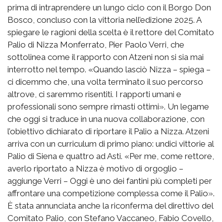
prima di intraprendere un lungo ciclo con il Borgo Don
Bosco, concluso con la vittoria nell’edizione 2025. A
spiegare le ragioni della scelta è il rettore del Comitato
Palio di Nizza Monferrato, Pier Paolo Verri, che
sottolinea come il rapporto con Atzeni non si sia mai
interrotto nel tempo. «Quando lasciò Nizza – spiega –
ci dicemmo che, una volta terminato il suo percorso
altrove, ci saremmo risentiti. I rapporti umani e
professionali sono sempre rimasti ottimi». Un legame
che oggi si traduce in una nuova collaborazione, con
l’obiettivo dichiarato di riportare il Palio a Nizza. Atzeni
arriva con un curriculum di primo piano: undici vittorie al
Palio di Siena e quattro ad Asti. «Per me, come rettore,
averlo riportato a Nizza è motivo di orgoglio –
aggiunge Verri – Oggi è uno dei fantini più completi per
affrontare una competizione complessa come il Palio».
È stata annunciata anche la riconferma del direttivo del
Comitato Palio, con Stefano Vaccaneo, Fabio Covello,