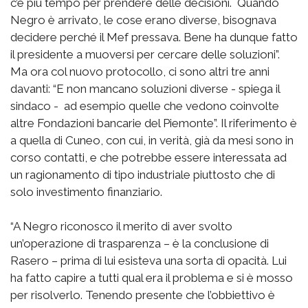
c’è più tempo per prendere delle decisioni. Quando
Negro è arrivato, le cose erano diverse, bisognava
decidere perché il Mef pressava. Bene ha dunque fatto
il presidente a muoversi per cercare delle soluzioni”.
Ma ora col nuovo protocollo, ci sono altri tre anni
davanti: “E non mancano soluzioni diverse - spiega il
sindaco - ad esempio quelle che vedono coinvolte
altre Fondazioni bancarie del Piemonte”. Il riferimento è
a quella di Cuneo, con cui, in verità, già da mesi sono in
corso contatti, e che potrebbe essere interessata ad
un ragionamento di tipo industriale piuttosto che di
solo investimento finanziario.
“A Negro riconosco il merito di aver svolto
un’operazione di trasparenza – è la conclusione di
Rasero – prima di lui esisteva una sorta di opacità. Lui
ha fatto capire a tutti qual era il problema e si è mosso
per risolverlo. Tenendo presente che l’obbiettivo è