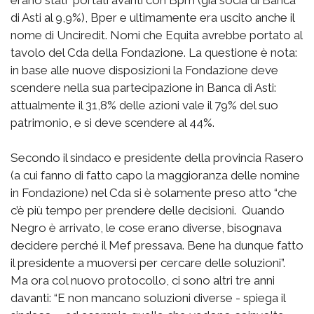
erano stati portati avanti con Bpm (già socia di Banca
di Asti al 9,9%), Bper e ultimamente era uscito anche il
nome di Unciredit. Nomi che Equita avrebbe portato al
tavolo del Cda della Fondazione. La questione è nota:
in base alle nuove disposizioni la Fondazione deve
scendere nella sua partecipazione in Banca di Asti:
attualmente il 31,8% delle azioni vale il 79% del suo
patrimonio, e si deve scendere al 44%.
Secondo il sindaco e presidente della provincia Rasero
(a cui fanno di fatto capo la maggioranza delle nomine
in Fondazione) nel Cda si è solamente preso atto “che
c’è più tempo per prendere delle decisioni. Quando
Negro è arrivato, le cose erano diverse, bisognava
decidere perché il Mef pressava. Bene ha dunque fatto
il presidente a muoversi per cercare delle soluzioni”.
Ma ora col nuovo protocollo, ci sono altri tre anni
davanti: “E non mancano soluzioni diverse - spiega il