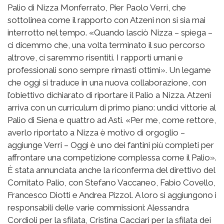
Palio di Nizza Monferrato, Pier Paolo Verri, che
sottolinea come il rapporto con Atzeni non si sia mai
interrotto nel tempo. «Quando lasciò Nizza – spiega –
ci dicemmo che, una volta terminato il suo percorso
altrove, ci saremmo risentiti. I rapporti umani e
professionali sono sempre rimasti ottimi». Un legame
che oggi si traduce in una nuova collaborazione, con
l’obiettivo dichiarato di riportare il Palio a Nizza. Atzeni
arriva con un curriculum di primo piano: undici vittorie al
Palio di Siena e quattro ad Asti. «Per me, come rettore,
averlo riportato a Nizza è motivo di orgoglio –
aggiunge Verri – Oggi è uno dei fantini più completi per
affrontare una competizione complessa come il Palio».
È stata annunciata anche la riconferma del direttivo del
Comitato Palio, con Stefano Vaccaneo, Fabio Covello,
Francesco Diotti e Andrea Pizzol. A loro si aggiungono i
responsabili delle varie commissioni: Alessandra
Cordioli per la sfilata, Cristina Cacciari per la sfilata dei