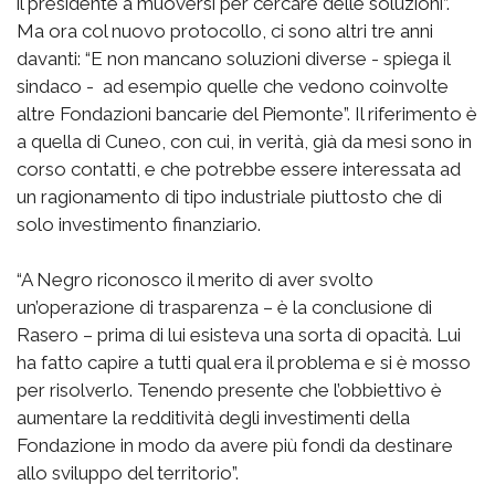
il presidente a muoversi per cercare delle soluzioni”.
Ma ora col nuovo protocollo, ci sono altri tre anni
davanti: “E non mancano soluzioni diverse - spiega il
sindaco - ad esempio quelle che vedono coinvolte
altre Fondazioni bancarie del Piemonte”. Il riferimento è
a quella di Cuneo, con cui, in verità, già da mesi sono in
corso contatti, e che potrebbe essere interessata ad
un ragionamento di tipo industriale piuttosto che di
solo investimento finanziario.
“A Negro riconosco il merito di aver svolto
un’operazione di trasparenza – è la conclusione di
Rasero – prima di lui esisteva una sorta di opacità. Lui
ha fatto capire a tutti qual era il problema e si è mosso
per risolverlo. Tenendo presente che l’obbiettivo è
aumentare la redditività degli investimenti della
Fondazione in modo da avere più fondi da destinare
allo sviluppo del territorio”.